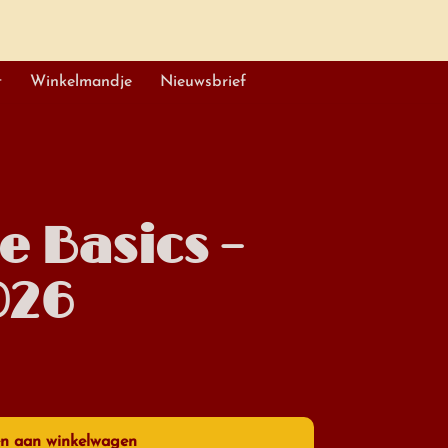
t
Winkelmandje
Nieuwsbrief
 Basics –
026
n aan winkelwagen