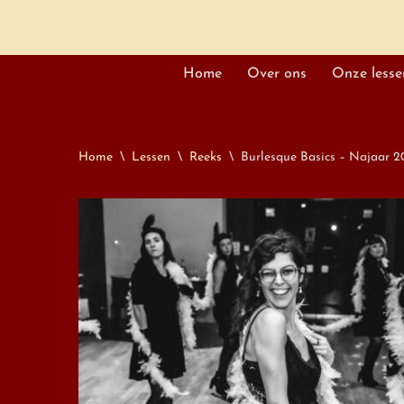
Home
Over ons
Onze lesse
Spring
naar
de
Home
\
Lessen
\
Reeks
\
Burlesque Basics – Najaar 
inhoud