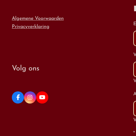
Algemene Voorwaarden
E
Privacyverklaring
Volg ons
V
A
V
*