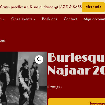
Gratis proeflessen & social dance @ JAZZ & SASS
Meer info
n
Onze events
Boek ons
Contact
Mijn accoun
2026
Burlesque
Najaar 2
€
280,00
Toevoege