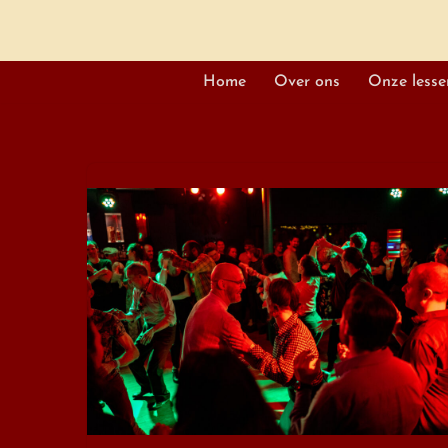
Home
Over ons
Onze lesse
Spring
naar
de
inhoud