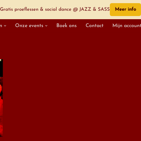
Gratis proeflessen & social dance @ JAZZ & SASS
Meer info
n
Onze events
Boek ons
Contact
Mijn accoun