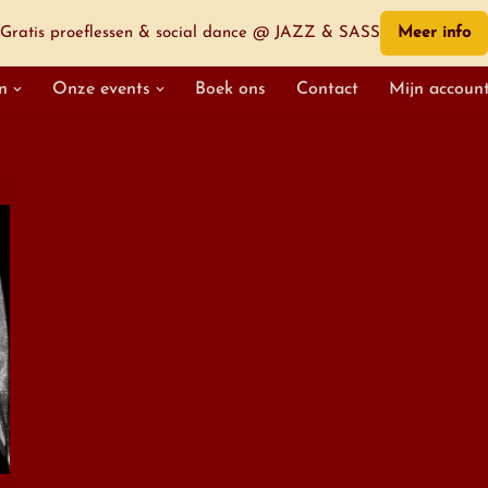
Gratis proeflessen & social dance @ JAZZ & SASS
Meer info
n
Onze events
Boek ons
Contact
Mijn accoun